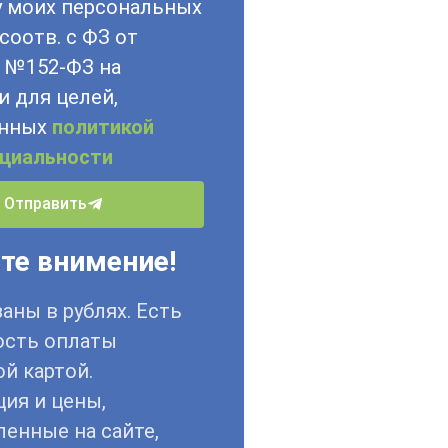
у моих персональных
соотв. с ФЗ от
6 №152-ФЗ на
и для целей,
енных
политикой
циальности
Отправить
те внимение!
аны в рублях. Есть
сть оплаты
й картой.
ия и цены,
енные на сайте,