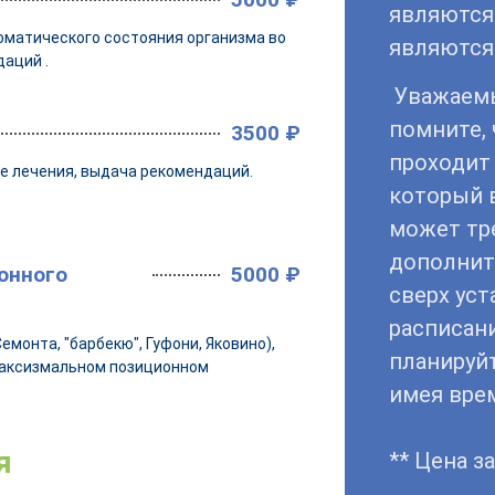
являются
соматического состояния организма во
являются
аций .
Уважаем
помните, 
3500 ₽
проходит 
е лечения, выдача рекомендаций.
который 
может тр
дополнит
онного
5000 ₽
сверх уст
расписани
монта, "барбекю", Гуфони, Яковино),
планируй
раксизмальном позиционном
имея врем
я
** Цена за