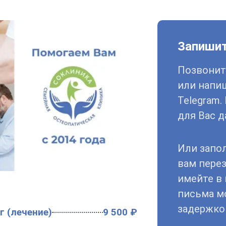
Запишит
Позвоните
или напи
Telegram
для Вас д
Или запо
вам пере
имейте в 
письма м
задержко
г (лечение)
9 500 ₽