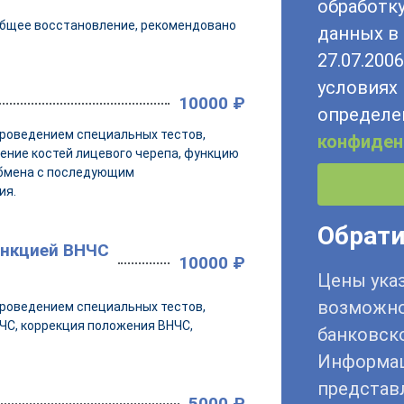
обработк
 общее восстановление, рекомендовано
данных в 
27.07.200
условиях 
10000 ₽
определ
проведением специальных тестов,
конфиден
ение костей лицевого черепа, функцию
обмена с последующим
ия.
Обрати
ункцией ВНЧС
10000 ₽
Цены указ
возможно
проведением специальных тестов,
ЧС, коррекция положения ВНЧС,
банковско
Информац
представл
5000 ₽