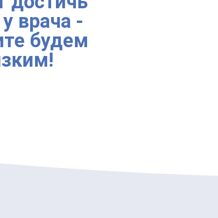
т достичь
у врача -
ите будем
зким!