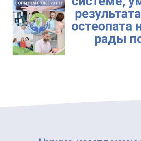
системе, у
результата
остеопата 
рады п