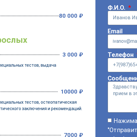
Ф.И.О.
80 000 ₽
Email
рослых
Телефон
3 000 ₽
пециальных тестов, выдача
Сообщен
10000 ₽
пециальных тестов, остеопатическая
тического заключения и рекомендаций.
Нажима
"Отправит
7000 ₽