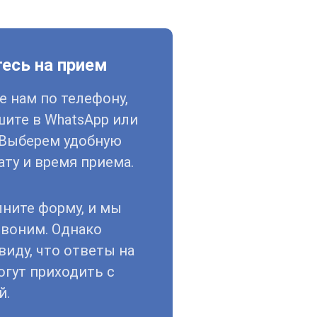
есь на прием
 нам по телефону,
шите в WhatsApp или
. Выберем удобную
ату и время приема.
лните форму, и мы
звоним. Однако
виду, что ответы на
огут приходить с
й.