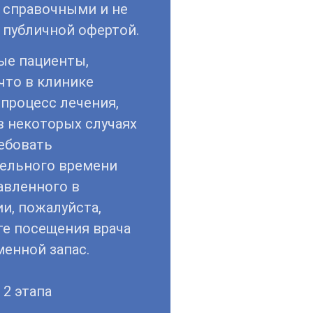
 справочными и не
 публичной офертой.
ые пациенты,
что в клинике
процесс лечения,
в некоторых случаях
ебовать
ельного времени
авленного в
и, пожалуйста,
те посещения врача
енной запас.
 2 этапа