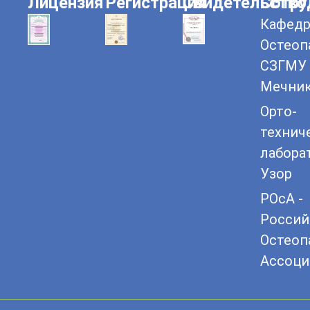
Лицензия
Регистрация
Свидетельство
Сотру
Кафедр
Остеоп
СЗГМУ 
Мечни
Орто-
технич
лабора
Узор
РОсА -
Россий
Остеоп
Ассоци