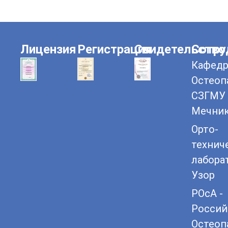
Лицензия
Регистрация
Свидетельство
Сотру
Кафедр
Остеоп
СЗГМУ 
Мечни
Орто-
технич
лабора
Узор
РОсА -
Россий
Остеоп