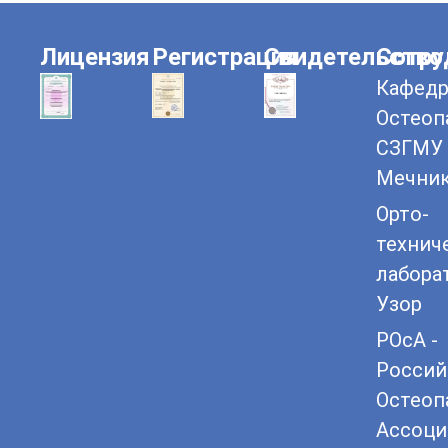
Лицензия
Регистрация
Свидетельство
Сотру
Кафедр
Остеоп
СЗГМУ 
Мечни
Орто-
технич
лабора
Узор
РОсА -
Россий
Остеоп
Ассоци