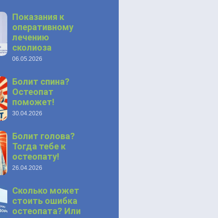
Показания к
оперативному
лечению
сколиоза
06.05.2026
Болит спина?
Остеопат
поможет!
30.04.2026
Болит голова?
Тогда тебе к
остеопату!
26.04.2026
Сколько может
стоить ошибка
остеопата? Или