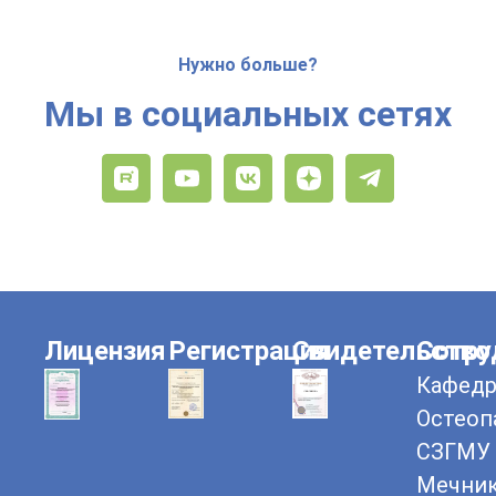
Нужно больше?
Мы в социальных сетях
Лицензия
Регистрация
Свидетельство
Сотру
Кафедр
Остеоп
СЗГМУ 
Мечни