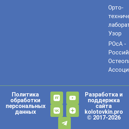
Орто-
технич
лабора
Узор
РОсА -
Россий
Остеоп
Ассоци
Политика
Разработка и
обработки
поддержка
персональных
сайта
данных
kolotovkin.pro
© 2017-2026