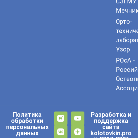
СЗГМУ 
Мечни
Орто-
технич
лабора
Узор
РОсА -
Россий
Остеоп
Ассоци
Политика
Разработка и
обработки
поддержка
персональных
сайта
данных
kolotovkin.pro