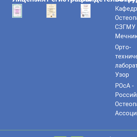
Кафедр
Остеоп
СЗГМУ 
Мечни
Орто-
технич
лабора
Узор
РОсА -
Россий
Остеоп
Ассоци