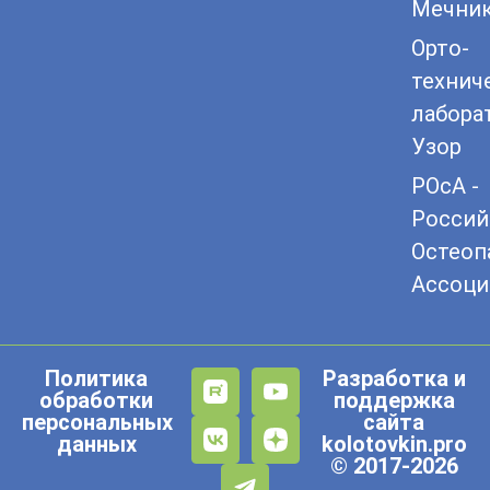
Мечни
Орто-
технич
лабора
Узор
РОсА -
Россий
Остеоп
Ассоци
Политика
Разработка и
обработки
поддержка
персональных
сайта
данных
kolotovkin.pro
© 2017-2026