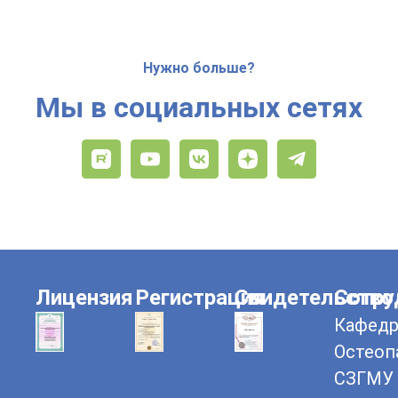
Нужно больше?
Мы в социальных сетях
Лицензия
Регистрация
Свидетельство
Сотру
Кафедр
Остеоп
СЗГМУ 