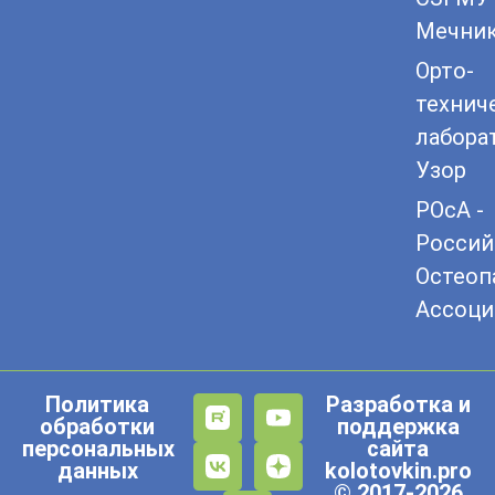
Мечни
Орто-
технич
лабора
Узор
РОсА -
Россий
Остеоп
Ассоци
Политика
Разработка и
обработки
поддержка
персональных
сайта
данных
kolotovkin.pro
© 2017-2026