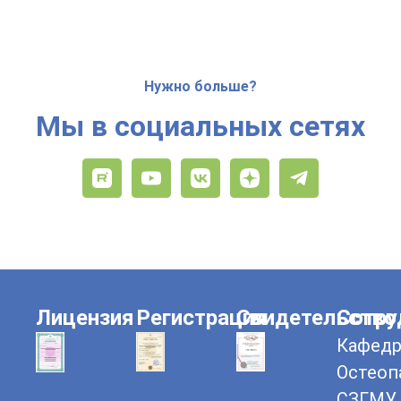
Нужно больше?
Мы в социальных сетях
Лицензия
Регистрация
Свидетельство
Сотру
Кафедр
Остеоп
СЗГМУ 