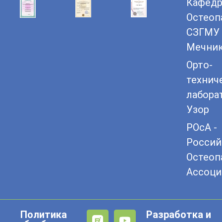
Кафедр
Остеоп
СЗГМУ 
Мечни
Орто-
технич
лабора
Узор
РОсА -
Россий
Остеоп
Ассоци
Политика
Разработка и