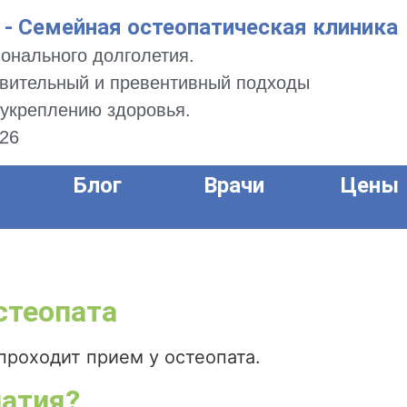
 Семейная остеопатическая клиника
онального долголетия.
вительный и превентивный подходы
 укреплению здоровья.
326
Блог
Врачи
Цены
стеопата
проходит прием у остеопата.
патия?