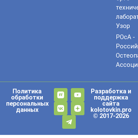
технич
лабора
Узор
РОсА -
Россий
Остеоп
Ассоци
Политика
Разработка и
обработки
поддержка
персональных
сайта
данных
kolotovkin.pro
© 2017-2026