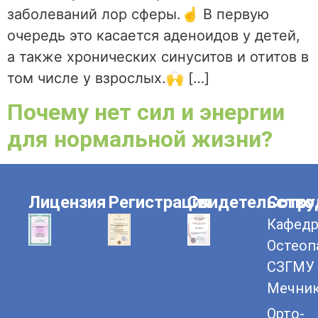
заболеваний лор сферы.☝ В первую
очередь это касается аденоидов у детей,
а также хронических синуситов и отитов в
том числе у взрослых.🙌 […]
Почему нет сил и энергии
для нормальной жизни?
Лицензия
Регистрация
Свидетельство
Сотру
Кафедр
Остеоп
СЗГМУ 
Мечни
Орто-