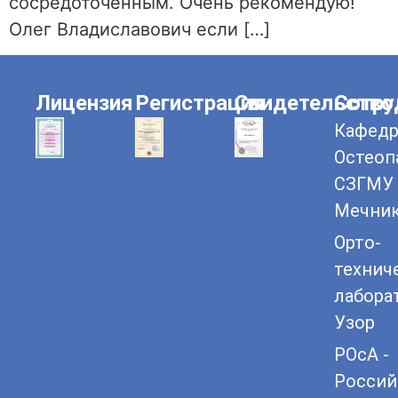
сосредоточенным. Очень рекомендую!
Олег Владиславович если […]
Лицензия
Регистрация
Свидетельство
Сотру
Кафедр
Остеоп
СЗГМУ 
Мечни
Орто-
технич
лабора
Узор
РОсА -
Россий